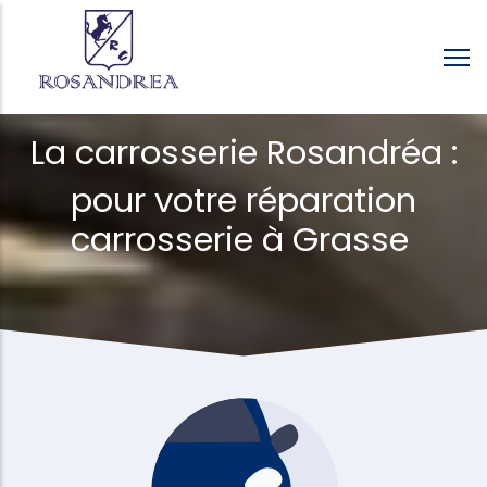
Aller
au
contenu
principal
La carrosserie Rosandréa :
pour votre réparation
carrosserie à Grasse